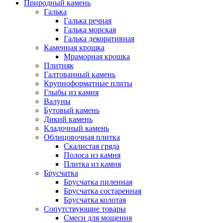
Природный камень
Галька
Галька речная
Галька морская
Галька декоративная
Каменная крошка
Мраморная крошка
Плитняк
Галтованный камень
Крупноформатные плиты
Глыбы из камня
Валуны
Бутовый камень
Дикий камень
Кладочный камень
Облицовочная плитка
Скалистая гряда
Полоса из камня
Плитка из камня
Брусчатка
Брусчатка пиленная
Брусчатка состаренная
Брусчатка колотая
Сопутствующие товары
Смеси для мощения