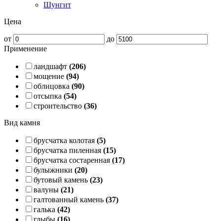
Шунгит
Цена
от
до
Применение
ландшафт
(206)
мощение
(94)
облицовка
(90)
отсыпка
(54)
строительство
(36)
Вид камня
брусчатка колотая
(5)
брусчатка пиленная
(15)
брусчатка состаренная
(17)
булыжники
(20)
бутовый камень
(23)
валуны
(21)
галтованный камень
(37)
галька
(42)
глыбы
(16)