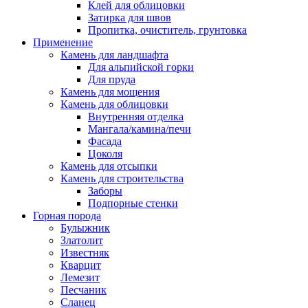
Клей для облицовки
Затирка для швов
Пропитка, очиститель, грунтовка
Применение
Камень для ландшафта
Для альпийской горки
Для пруда
Камень для мощения
Камень для облицовки
Внутренняя отделка
Мангала/камина/печи
Фасада
Цоколя
Камень для отсыпки
Камень для строительства
Заборы
Подпорные стенки
Горная порода
Булыжник
Златолит
Известняк
Кварцит
Лемезит
Песчаник
Сланец