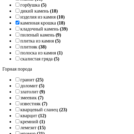
горбушка
(5)
дикий камень
(18)
изделия из камня
(10)
каменная крошка
(18)
кладочный камень
(39)
пиленый камень
(9)
плитка из камня
(5)
плитняк
(38)
полоска из камня
(1)
скалистая гряда
(5)
Горная порода
гранит
(25)
доломит
(5)
златолит
(9)
змеевик
(7)
известняк
(7)
кварцевый сланец
(23)
кварцит
(12)
кремний
(1)
лемезит
(15)
мрамор
(21)