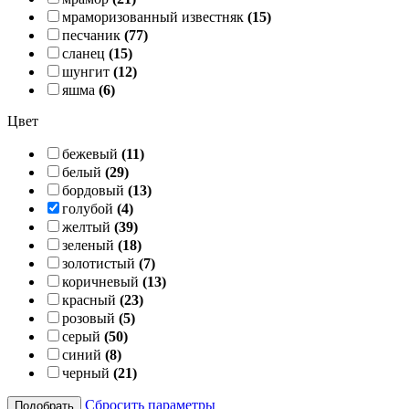
мраморизованный известняк
(15)
песчаник
(77)
сланец
(15)
шунгит
(12)
яшма
(6)
Цвет
бежевый
(11)
белый
(29)
бордовый
(13)
голубой
(4)
желтый
(39)
зеленый
(18)
золотистый
(7)
коричневый
(13)
красный
(23)
розовый
(5)
серый
(50)
синий
(8)
черный
(21)
Сбросить параметры
Подобрать