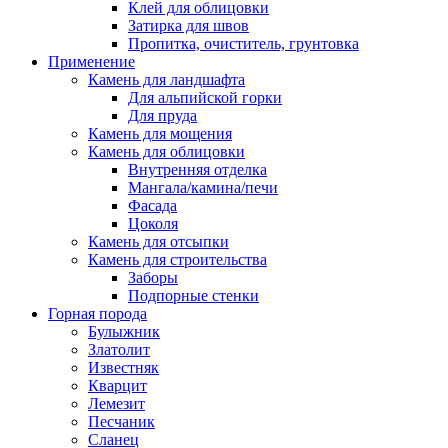
Клей для облицовки
Затирка для швов
Пропитка, очиститель, грунтовка
Применение
Камень для ландшафта
Для альпийской горки
Для пруда
Камень для мощения
Камень для облицовки
Внутренняя отделка
Мангала/камина/печи
Фасада
Цоколя
Камень для отсыпки
Камень для строительства
Заборы
Подпорные стенки
Горная порода
Булыжник
Златолит
Известняк
Кварцит
Лемезит
Песчаник
Сланец