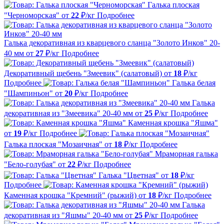
Галька плоская
"Черноморская"
от
22
₽/кг
Подробнее
Галька декоративная из кварцевого сланца "Золото Инков" 20-
40 мм
от
27
₽/кг
Подробнее
Декоративный щебень "Змеевик" (салатовый)
от
18
₽/кг
Подробнее
Галька белая
"Шампиньон"
от
20
₽/кг
Подробнее
Галька
декоративная из "Змеевика" 20-40 мм
от
25
₽/кг
Подробнее
Каменная крошка "Яшма"
от
19
₽/кг
Подробнее
Галька плоская "Мозаичная"
от
18
₽/кг
Подробнее
Мраморная галька
"Бело-голубая"
от
22
₽/кг
Подробнее
Галька "Цветная"
от
18
₽/кг
Подробнее
Каменная крошка "Кремний" (рыжий)
от
18
₽/кг
Подробнее
Галька
декоративная из "Яшмы" 20-40 мм
от
25
₽/кг
Подробнее