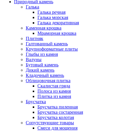
Природный камень
Галька
Галька речная
Галька морская
Галька декоративная
Каменная крошка
Мраморная крошка
Плитняк
Галтованный камень
Крупноформатные плиты
Глыбы из камня
Валуны
Бутовый камень
Дикий камень
Кладочный камень
Облицовочная плитка
Скалистая гряда
Полоса из камня
Плитка из камня
Брусчатка
Брусчатка пиленная
Брусчатка состаренная
Брусчатка колотая
Сопутствующие товары
Смеси для мощения