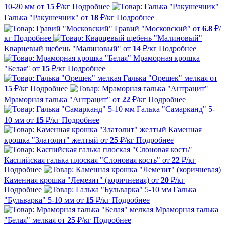
10-20 мм
от
15
₽/кг
Подробнее
Галька "Ракушечник"
от
18
₽/кг
Подробнее
Гравий "Московский"
от
6.8
₽/
кг
Подробнее
Кварцевый щебень "Малиновый"
от
14
₽/кг
Подробнее
Мраморная крошка
"Белая"
от
15
₽/кг
Подробнее
Галька "Орешек" мелкая
от
15
₽/кг
Подробнее
Мраморная галька "Антрацит"
от
22
₽/кг
Подробнее
Галька "Самарканд" 5-
10 мм
от
15
₽/кг
Подробнее
Каменная
крошка "Златолит" желтый
от
25
₽/кг
Подробнее
Каспийская галька плоская "Слоновая кость"
от
22
₽/кг
Подробнее
Каменная крошка "Лемезит" (коричневая)
от
20
₽/кг
Подробнее
Галька
"Бульварка" 5-10 мм
от
15
₽/кг
Подробнее
Мраморная галька
"Белая" мелкая
от
25
₽/кг
Подробнее