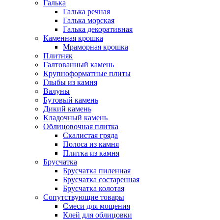
Галька
Галька речная
Галька морская
Галька декоративная
Каменная крошка
Мраморная крошка
Плитняк
Галтованный камень
Крупноформатные плиты
Глыбы из камня
Валуны
Бутовый камень
Дикий камень
Кладочный камень
Облицовочная плитка
Скалистая гряда
Полоса из камня
Плитка из камня
Брусчатка
Брусчатка пиленная
Брусчатка состаренная
Брусчатка колотая
Сопутствующие товары
Смеси для мощения
Клей для облицовки