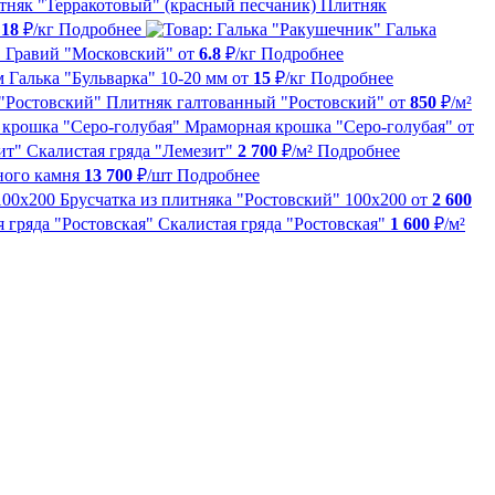
Плитняк
т
18
₽/кг
Подробнее
Галька
Гравий "Московский"
от
6.8
₽/кг
Подробнее
Галька "Бульварка" 10-20 мм
от
15
₽/кг
Подробнее
Плитняк галтованный "Ростовский"
от
850
₽/м²
Мраморная крошка "Серо-голубая"
от
Скалистая гряда "Лемезит"
2 700
₽/м²
Подробнее
ного камня
13 700
₽/шт
Подробнее
Брусчатка из плитняка "Ростовский" 100х200
от
2 600
Скалистая гряда "Ростовская"
1 600
₽/м²