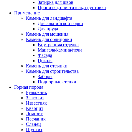
Затирка для швов
Пропитка, очиститель, грунтовка
Применение
Камень для ландшафта
Для альпийской горки
Для пруда
Камень для мощения
Камень для облицовки
Внутренняя отделка
Мангала/камина/печи
Фасада
Цоколя
Камень для отсыпки
Камень для строительства
Заборы
Подпорные стенки
Горная порода
Булыжник
Златолит
Известняк
Кварцит
Лемезит
Песчаник
Сланец
Шунгит