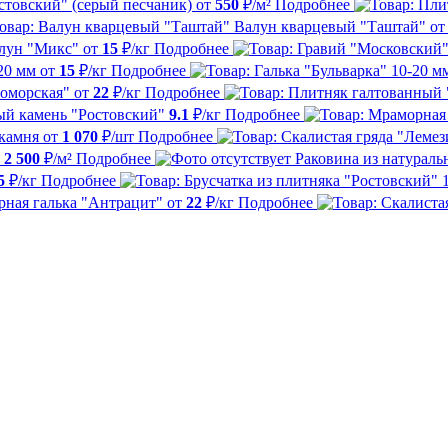
стовский" (серый песчаник)
от
550
₽/м²
Подробнее
Валун кварцевый "Таштай"
о
лун "Микс"
от
15
₽/кг
Подробнее
20 мм
от
15
₽/кг
Подробнее
номорская"
от
22
₽/кг
Подробнее
й камень "Ростовский"
9.1
₽/кг
Подробнее
 камня
от
1 070
₽/шт
Подробнее
2 500
₽/м²
Подробнее
Раковина из натураль
5
₽/кг
Подробнее
ная галька "Антрацит"
от
22
₽/кг
Подробнее