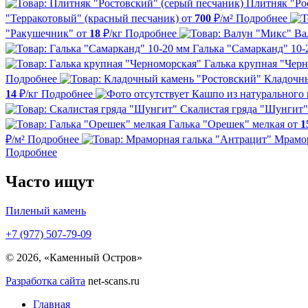
Плитняк "Ро
"Терракотовый" (красный песчаник)
от
700
₽/м²
Подробнее
"Ракушечник"
от
18
₽/кг
Подробнее
Ва
Галька "Самарканд" 10-
Галька крупная "Чер
Подробнее
Кладочны
14
₽/кг
Подробнее
Кашпо из натурального
Скалистая гряда "Шунгит"
Галька "Орешек" мелкая
от
1
₽/м²
Подробнее
Мрамор
Подробнее
Часто ищут
Пиленый камень
+7 (977) 507-79-09
© 2026, «Каменный Остров»
Разработка сайта
net-scans.ru
Главная