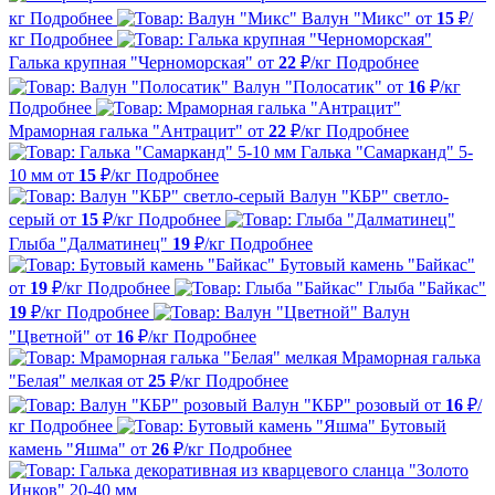
кг
Подробнее
Валун "Микс"
от
15
₽/
кг
Подробнее
Галька крупная "Черноморская"
от
22
₽/кг
Подробнее
Валун "Полосатик"
от
16
₽/кг
Подробнее
Мраморная галька "Антрацит"
от
22
₽/кг
Подробнее
Галька "Самарканд" 5-
10 мм
от
15
₽/кг
Подробнее
Валун "КБР" светло-
серый
от
15
₽/кг
Подробнее
Глыба "Далматинец"
19
₽/кг
Подробнее
Бутовый камень "Байкас"
от
19
₽/кг
Подробнее
Глыба "Байкас"
19
₽/кг
Подробнее
Валун
"Цветной"
от
16
₽/кг
Подробнее
Мраморная галька
"Белая" мелкая
от
25
₽/кг
Подробнее
Валун "КБР" розовый
от
16
₽/
кг
Подробнее
Бутовый
камень "Яшма"
от
26
₽/кг
Подробнее