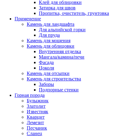
Клей для облицовки
Затирка для швов
Пропитка, очиститель, грунтовка
Применение
Камень для ландшафта
Для альпийской горки
Для пруда
Камень для мощения
Камень для облицовки
Внутренняя отделка
Мангала/камина/печи
Фасада
Цоколя
Камень для отсыпки
Камень для строительства
Заборы
Подпорные стенки
Горная порода
Булыжник
Златолит
Известняк
Кварцит
Лемезит
Песчаник
Сланец