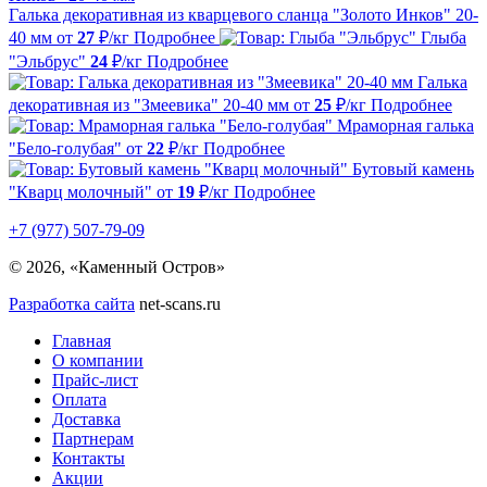
Галька декоративная из кварцевого сланца "Золото Инков" 20-
40 мм
от
27
₽/кг
Подробнее
Глыба
"Эльбрус"
24
₽/кг
Подробнее
Галька
декоративная из "Змеевика" 20-40 мм
от
25
₽/кг
Подробнее
Мраморная галька
"Бело-голубая"
от
22
₽/кг
Подробнее
Бутовый камень
"Кварц молочный"
от
19
₽/кг
Подробнее
+7 (977) 507-79-09
© 2026, «Каменный Остров»
Разработка сайта
net-scans.ru
Главная
О компании
Прайс-лист
Оплата
Доставка
Партнерам
Контакты
Акции