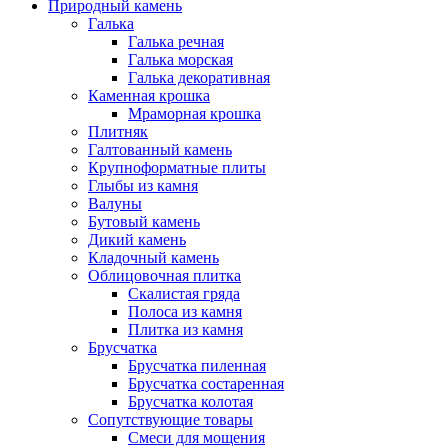
Природный камень
Галька
Галька речная
Галька морская
Галька декоративная
Каменная крошка
Мраморная крошка
Плитняк
Галтованный камень
Крупноформатные плиты
Глыбы из камня
Валуны
Бутовый камень
Дикий камень
Кладочный камень
Облицовочная плитка
Скалистая гряда
Полоса из камня
Плитка из камня
Брусчатка
Брусчатка пиленная
Брусчатка состаренная
Брусчатка колотая
Сопутствующие товары
Смеси для мощения