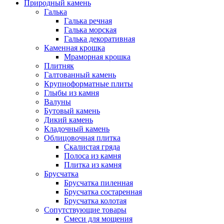
Природный камень
Галька
Галька речная
Галька морская
Галька декоративная
Каменная крошка
Мраморная крошка
Плитняк
Галтованный камень
Крупноформатные плиты
Глыбы из камня
Валуны
Бутовый камень
Дикий камень
Кладочный камень
Облицовочная плитка
Скалистая гряда
Полоса из камня
Плитка из камня
Брусчатка
Брусчатка пиленная
Брусчатка состаренная
Брусчатка колотая
Сопутствующие товары
Смеси для мощения