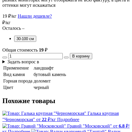
оттенки могут искажаться
19
₽/кг
Нашли дешевле?
₽/кг
Осталось –
30-100 см
Общая стоимость
19
₽
В корзину
Задать вопрос в
Применение
ландшафт
Вид камня
бутовый камень
Горная порода
доломит
Цвет
черный
Похожие товары
Галька крупная
"Черноморская"
от
22
₽/кг
Подробнее
Гравий "Московский"
от
6.8
₽/
кг
Подробнее
Валун