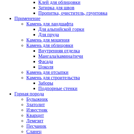
Клей для облицовки
Затирка для швов
Пропитка, очиститель, грунтовка
Применение
Камень для ландшафта
Для альпийской горки
Для пруда
Камень для мощения
Камень для облицовки
Внутренняя отделка
Мангала/камина/печи
Фасада
Цоколя
Камень для отсыпки
Камень для строительства
Заборы
Подпорные стенки
Горная порода
Булыжник
Златолит
Известняк
Кварцит
Лемезит
Песчаник
Сланец