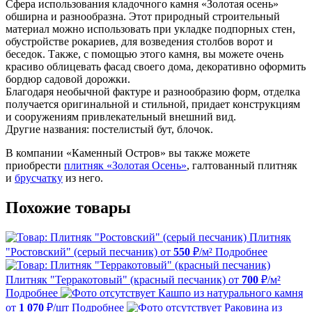
Сфера использования кладочного камня «Золотая осень»
обширна и разнообразна. Этот природный строительный
материал можно использовать при укладке подпорных стен,
обустройстве рокариев, для возведения столбов ворот и
беседок. Также, с помощью этого камня, вы можете очень
красиво облицевать фасад своего дома, декоративно оформить
бордюр садовой дорожки.
Благодаря необычной фактуре и разнообразию форм, отделка
получается оригинальной и стильной, придает конструкциям
и сооружениям привлекательный внешний вид.
Другие названия: постелистый бут, блочок.
В компании «Каменный Остров» вы также можете
приобрести
плитняк «Золотая Осень»
, галтованный плитняк
и
брусчатку
из него.
Похожие товары
Плитняк
"Ростовский" (серый песчаник)
от
550
₽/м²
Подробнее
Плитняк "Терракотовый" (красный песчаник)
от
700
₽/м²
Подробнее
Кашпо из натурального камня
от
1 070
₽/шт
Подробнее
Раковина из