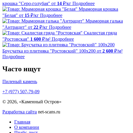
крошка "Серо-голубая"
от
14
₽/кг
Подробнее
Мраморная крошка
"Белая"
от
15
₽/кг
Подробнее
Мраморная галька
"Антрацит"
от
22
₽/кг
Подробнее
Скалистая гряда
"Ростовская"
1 600
₽/м²
Подробнее
Брусчатка из плитняка "Ростовский" 100х200
от
2 600
₽/м²
Подробнее
Часто ищут
Пиленый камень
+7 (977) 507-79-09
© 2026, «Каменный Остров»
Разработка сайта
net-scans.ru
Главная
О компании
Прайс-лист