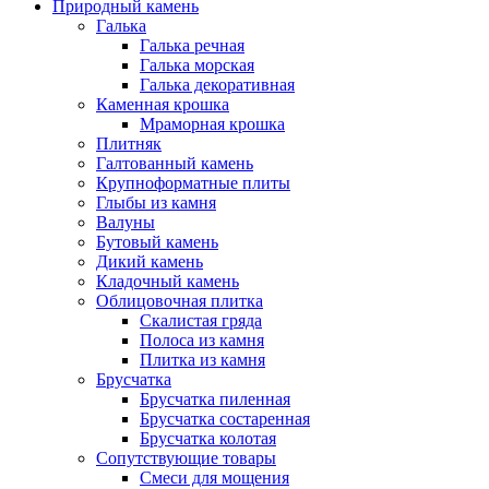
Природный камень
Галька
Галька речная
Галька морская
Галька декоративная
Каменная крошка
Мраморная крошка
Плитняк
Галтованный камень
Крупноформатные плиты
Глыбы из камня
Валуны
Бутовый камень
Дикий камень
Кладочный камень
Облицовочная плитка
Скалистая гряда
Полоса из камня
Плитка из камня
Брусчатка
Брусчатка пиленная
Брусчатка состаренная
Брусчатка колотая
Сопутствующие товары
Смеси для мощения