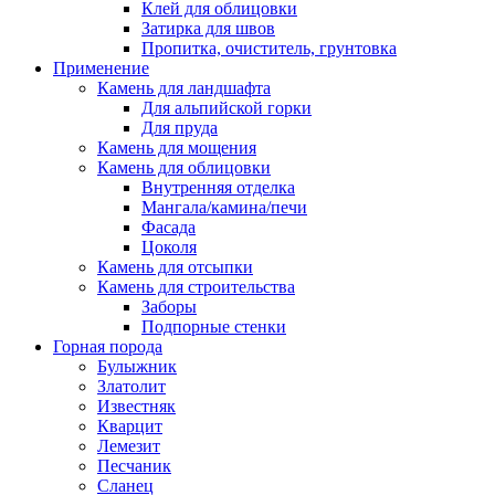
Клей для облицовки
Затирка для швов
Пропитка, очиститель, грунтовка
Применение
Камень для ландшафта
Для альпийской горки
Для пруда
Камень для мощения
Камень для облицовки
Внутренняя отделка
Мангала/камина/печи
Фасада
Цоколя
Камень для отсыпки
Камень для строительства
Заборы
Подпорные стенки
Горная порода
Булыжник
Златолит
Известняк
Кварцит
Лемезит
Песчаник
Сланец