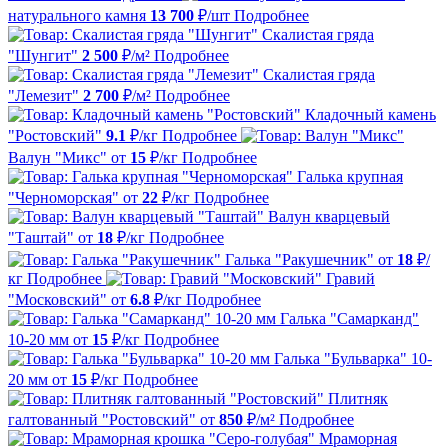
натурального камня
13 700
₽/шт
Подробнее
Скалистая гряда
"Шунгит"
2 500
₽/м²
Подробнее
Скалистая гряда
"Лемезит"
2 700
₽/м²
Подробнее
Кладочный камень
"Ростовский"
9.1
₽/кг
Подробнее
Валун "Микс"
от
15
₽/кг
Подробнее
Галька крупная
"Черноморская"
от
22
₽/кг
Подробнее
Валун кварцевый
"Таштай"
от
18
₽/кг
Подробнее
Галька "Ракушечник"
от
18
₽/
кг
Подробнее
Гравий
"Московский"
от
6.8
₽/кг
Подробнее
Галька "Самарканд"
10-20 мм
от
15
₽/кг
Подробнее
Галька "Бульварка" 10-
20 мм
от
15
₽/кг
Подробнее
Плитняк
галтованный "Ростовский"
от
850
₽/м²
Подробнее
Мраморная