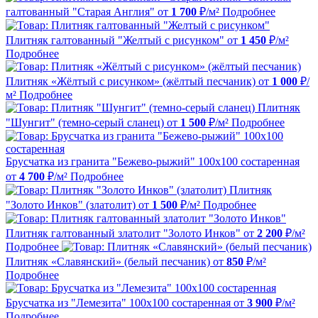
галтованный "Старая Англия"
от
1 700
₽/м²
Подробнее
Плитняк галтованный "Желтый с рисунком"
от
1 450
₽/м²
Подробнее
Плитняк «Жёлтый с рисунком» (жёлтый песчаник)
от
1 000
₽/
м²
Подробнее
Плитняк
"Шунгит" (темно-серый сланец)
от
1 500
₽/м²
Подробнее
Брусчатка из гранита "Бежево-рыжий" 100х100 состаренная
от
4 700
₽/м²
Подробнее
Плитняк
"Золото Инков" (златолит)
от
1 500
₽/м²
Подробнее
Плитняк галтованный златолит "Золото Инков"
от
2 200
₽/м²
Подробнее
Плитняк «Славянский» (белый песчаник)
от
850
₽/м²
Подробнее
Брусчатка из "Лемезита" 100х100 состаренная
от
3 900
₽/м²
Подробнее