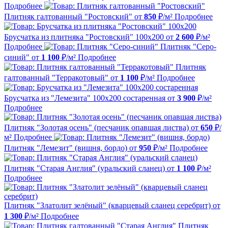
Подробнее
Плитняк галтованный "Ростовский"
от
850
₽/м²
Подробнее
Брусчатка из плитняка "Ростовский" 100х200
от
2 600
₽/м²
Подробнее
Плитняк "Серо-
синий"
от
1 100
₽/м²
Подробнее
Плитняк
галтованный "Терракотовый"
от
1 100
₽/м²
Подробнее
Брусчатка из "Лемезита" 100х200 состаренная
от
3 900
₽/м²
Подробнее
Плитняк "Золотая осень" (песчаник опавшая листва)
от
650
₽/
м²
Подробнее
Плитняк "Лемезит" (вишня, бордо)
от
950
₽/м²
Подробнее
Плитняк "Старая Англия" (уральский сланец)
от
1 100
₽/м²
Подробнее
Плитняк "Златолит зелёный" (кварцевый сланец серебрит)
от
1 300
₽/м²
Подробнее
Плитняк