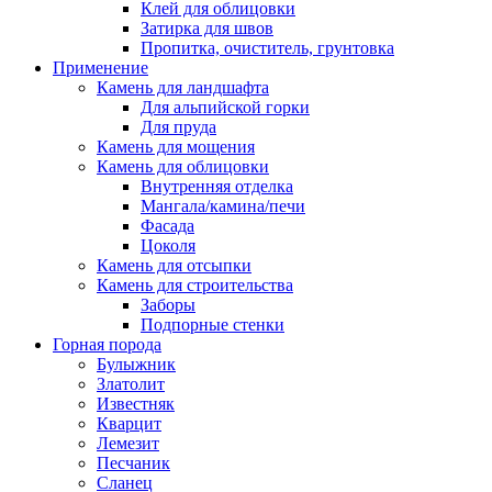
Клей для облицовки
Затирка для швов
Пропитка, очиститель, грунтовка
Применение
Камень для ландшафта
Для альпийской горки
Для пруда
Камень для мощения
Камень для облицовки
Внутренняя отделка
Мангала/камина/печи
Фасада
Цоколя
Камень для отсыпки
Камень для строительства
Заборы
Подпорные стенки
Горная порода
Булыжник
Златолит
Известняк
Кварцит
Лемезит
Песчаник
Сланец