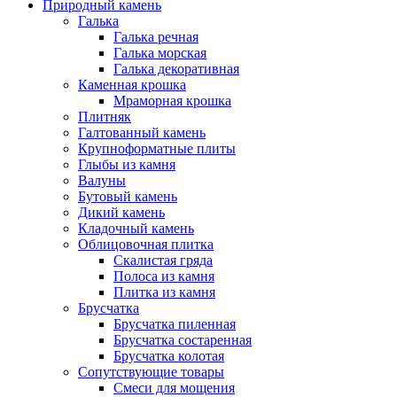
Природный камень
Галька
Галька речная
Галька морская
Галька декоративная
Каменная крошка
Мраморная крошка
Плитняк
Галтованный камень
Крупноформатные плиты
Глыбы из камня
Валуны
Бутовый камень
Дикий камень
Кладочный камень
Облицовочная плитка
Скалистая гряда
Полоса из камня
Плитка из камня
Брусчатка
Брусчатка пиленная
Брусчатка состаренная
Брусчатка колотая
Сопутствующие товары
Смеси для мощения