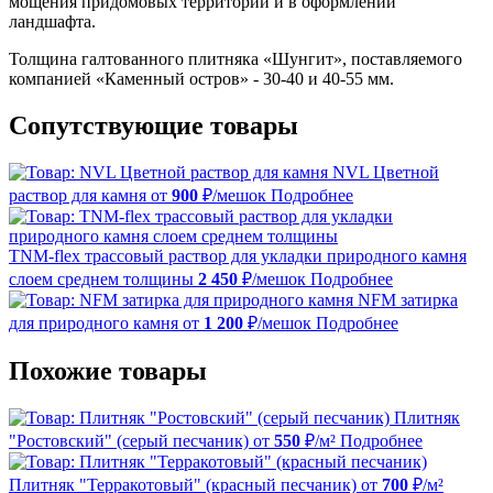
мощения придомовых территорий и в оформлении
ландшафта.
Толщина галтованного плитняка «Шунгит», поставляемого
компанией «Каменный остров» - 30-40 и 40-55 мм.
Сопутствующие товары
NVL Цветной
раствор для камня
от
900
₽/мешок
Подробнее
TNM-flex трассовый раствор для укладки природного камня
слоем среднем толщины
2 450
₽/мешок
Подробнее
NFM затирка
для природного камня
от
1 200
₽/мешок
Подробнее
Похожие товары
Плитняк
"Ростовский" (серый песчаник)
от
550
₽/м²
Подробнее
Плитняк "Терракотовый" (красный песчаник)
от
700
₽/м²