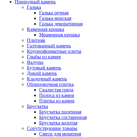
Природный камень
Галька
Галька речная
Галька морская
Галька декоративная
Каменная крошка
Мраморная крошка
Плитняк
Галтованный камень
Крупноформатные плиты
Глыбы из камня
Валуны
Бутовый камень
Дикий камень
Кладочный камень
Облицовочная плитка
Скалистая гряда
Полоса из камня
Плитка из камня
Брусчатка
Брусчатка пиленная
Брусчатка состаренная
Брусчатка колотая
Сопутствующие товары
Смеси для мощения