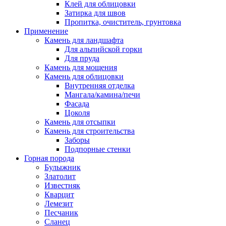
Клей для облицовки
Затирка для швов
Пропитка, очиститель, грунтовка
Применение
Камень для ландшафта
Для альпийской горки
Для пруда
Камень для мощения
Камень для облицовки
Внутренняя отделка
Мангала/камина/печи
Фасада
Цоколя
Камень для отсыпки
Камень для строительства
Заборы
Подпорные стенки
Горная порода
Булыжник
Златолит
Известняк
Кварцит
Лемезит
Песчаник
Сланец