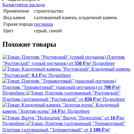
Калькулятор расхода
Применение
строительство
Вид камня
галтованный камень, кладочный камень
Горная порода
песчаник
Цвет
серый, синий
Похожие товары
Плитняк
"Ростовский" (серый песчаник)
от
550
₽/м²
Подробнее
Кладочный камень
"Ростовский"
9.1
₽/кг
Подробнее
Плитняк "Терракотовый" (красный песчаник)
от
700
₽/м²
Подробнее
Плитняк галтованный "Ростовский"
от
850
₽/м²
Подробнее
Кладочный
камень "Золотая осень"
14
₽/кг
Подробнее
Валун "Полосатик"
от
16
₽/кг
Подробнее
Плитняк галтованный "Терракотовый"
от
1 100
₽/м²