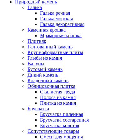
Природный камень
Галька
Галька речная
Галька морская
Галька декоративная
Каменная крошка
Мраморная крошка
Плитняк
Галтованный камень
Крупноформатные плиты
Глыбы из камня
Валуны
Бутовый камень
Дикий камень
Кладочный камень
Облицовочная плитка
Скалистая гряда
Полоса из камня
Плитка из камня
Брусчатка
Брусчатка пиленная
Брусчатка состаренная
Брусчатка колотая
Сопутствующие товары
Смеси для мощения