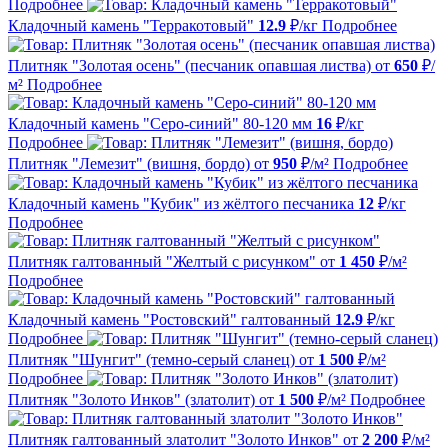
Подробнее
Кладочный камень "Терракотовый"
12.9
₽/кг
Подробнее
Плитняк "Золотая осень" (песчаник опавшая листва)
от
650
₽/
м²
Подробнее
Кладочный камень "Серо-синий" 80-120 мм
16
₽/кг
Подробнее
Плитняк "Лемезит" (вишня, бордо)
от
950
₽/м²
Подробнее
Кладочный камень "Кубик" из жёлтого песчаника
12
₽/кг
Подробнее
Плитняк галтованный "Желтый с рисунком"
от
1 450
₽/м²
Подробнее
Кладочный камень "Ростовский" галтованный
12.9
₽/кг
Подробнее
Плитняк "Шунгит" (темно-серый сланец)
от
1 500
₽/м²
Подробнее
Плитняк "Золото Инков" (златолит)
от
1 500
₽/м²
Подробнее
Плитняк галтованный златолит "Золото Инков"
от
2 200
₽/м²