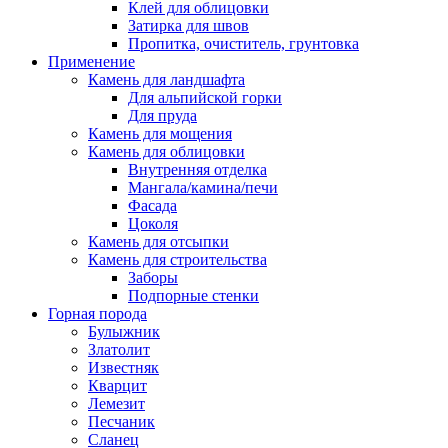
Клей для облицовки
Затирка для швов
Пропитка, очиститель, грунтовка
Применение
Камень для ландшафта
Для альпийской горки
Для пруда
Камень для мощения
Камень для облицовки
Внутренняя отделка
Мангала/камина/печи
Фасада
Цоколя
Камень для отсыпки
Камень для строительства
Заборы
Подпорные стенки
Горная порода
Булыжник
Златолит
Известняк
Кварцит
Лемезит
Песчаник
Сланец