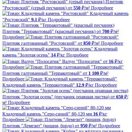
Плитняк
"Ростовский" (серый песчаник)
от
550
₽/м²
Подробнее
Кладочный камень
"Ростовский"
9.1
₽/кг
Подробнее
Плитняк "Терракотовый" (красный песчаник)
от
700
₽/м²
Подробнее
Плитняк галтованный "Ростовский"
от
850
₽/м²
Подробнее
Кладочный
камень "Золотая осень"
14
₽/кг
Подробнее
Валун "Полосатик"
от
16
₽/кг
Подробнее
Плитняк галтованный "Терракотовый"
от
1 100
₽/м²
Подробнее
Кладочный камень "Терракотовый"
12.9
₽/кг
Подробнее
Плитняк "Золотая осень" (песчаник опавшая листва)
от
650
₽/
м²
Подробнее
Кладочный камень "Серо-синий" 80-120 мм
16
₽/кг
Подробнее
Плитняк "Лемезит" (вишня, бордо)
от
950
₽/м²
Подробнее