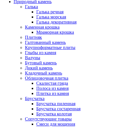
Природный камень
Галька
Галька речная
Галька морская
Галька декоративная
Каменная крошка
Мраморная крошка
Плитняк
Галтованный камень
Крупноформатные плиты
Глыбы из камня
Валуны
Бутовый камень
Дикий камень
Кладочный камень
Облицовочная плитка
Скалистая гряда
Полоса из камня
Плитка из камня
Брусчатка
Брусчатка пиленная
Брусчатка состаренная
Брусчатка колотая
Сопутствующие товары
Смеси для мощения