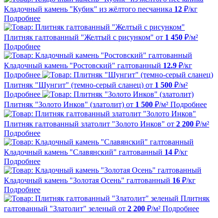
Кладочный камень "Кубик" из жёлтого песчаника
12
₽/кг
Подробнее
Плитняк галтованный "Желтый с рисунком"
от
1 450
₽/м²
Подробнее
Кладочный камень "Ростовский" галтованный
12.9
₽/кг
Подробнее
Плитняк "Шунгит" (темно-серый сланец)
от
1 500
₽/м²
Подробнее
Плитняк "Золото Инков" (златолит)
от
1 500
₽/м²
Подробнее
Плитняк галтованный златолит "Золото Инков"
от
2 200
₽/м²
Подробнее
Кладочный камень "Славянский" галтованный
14
₽/кг
Подробнее
Кладочный камень "Золотая Осень" галтованный
16
₽/кг
Подробнее
Плитняк
галтованный "Златолит" зеленый
от
2 200
₽/м²
Подробнее