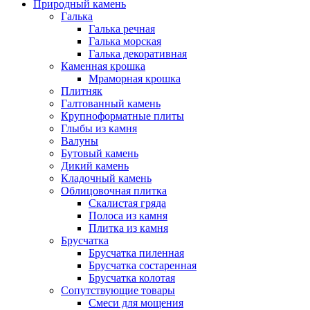
Природный камень
Галька
Галька речная
Галька морская
Галька декоративная
Каменная крошка
Мраморная крошка
Плитняк
Галтованный камень
Крупноформатные плиты
Глыбы из камня
Валуны
Бутовый камень
Дикий камень
Кладочный камень
Облицовочная плитка
Скалистая гряда
Полоса из камня
Плитка из камня
Брусчатка
Брусчатка пиленная
Брусчатка состаренная
Брусчатка колотая
Сопутствующие товары
Смеси для мощения