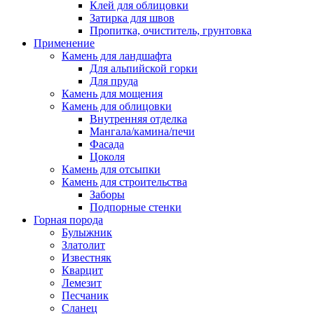
Клей для облицовки
Затирка для швов
Пропитка, очиститель, грунтовка
Применение
Камень для ландшафта
Для альпийской горки
Для пруда
Камень для мощения
Камень для облицовки
Внутренняя отделка
Мангала/камина/печи
Фасада
Цоколя
Камень для отсыпки
Камень для строительства
Заборы
Подпорные стенки
Горная порода
Булыжник
Златолит
Известняк
Кварцит
Лемезит
Песчаник
Сланец