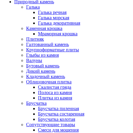
Природный камень
Галька
Галька речная
Галька морская
Галька декоративная
Каменная крошка
Мраморная крошка
Плитняк
Галтованный камень
Крупноформатные плиты
Глыбы из камня
Валуны
Бутовый камень
Дикий камень
Кладочный камень
Облицовочная плитка
Скалистая гряда
Полоса из камня
Плитка из камня
Брусчатка
Брусчатка пиленная
Брусчатка состаренная
Брусчатка колотая
Сопутствующие товары
Смеси для мощения