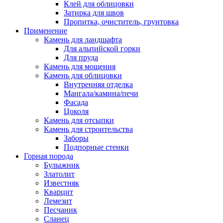
Клей для облицовки
Затирка для швов
Пропитка, очиститель, грунтовка
Применение
Камень для ландшафта
Для альпийской горки
Для пруда
Камень для мощения
Камень для облицовки
Внутренняя отделка
Мангала/камина/печи
Фасада
Цоколя
Камень для отсыпки
Камень для строительства
Заборы
Подпорные стенки
Горная порода
Булыжник
Златолит
Известняк
Кварцит
Лемезит
Песчаник
Сланец