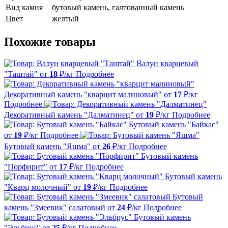
Вид камня
бутовый камень, галтованный камень
Цвет
желтый
Похожие товары
Валун кварцевый
"Таштай"
от
18
₽/кг
Подробнее
Декоративный камень "кварцит малиновый"
от
17
₽/кг
Подробнее
Декоративный камень "Далматинец"
от
19
₽/кг
Подробнее
Бутовый камень "Байкас"
от
19
₽/кг
Подробнее
Бутовый камень "Яшма"
от
26
₽/кг
Подробнее
Бутовый камень
"Порфирит"
от
17
₽/кг
Подробнее
Бутовый камень
"Кварц молочный"
от
19
₽/кг
Подробнее
Бутовый
камень "Змеевик" салатовый
от
24
₽/кг
Подробнее
Бутовый камень
"Эльбрус"
от
25
₽/кг
Подробнее