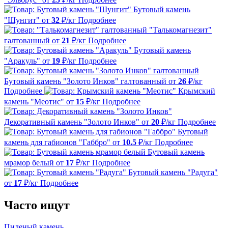
Бутовый камень
"Шунгит"
от
32
₽/кг
Подробнее
"Талькомагнезит"
галтованный
от
21
₽/кг
Подробнее
Бутовый камень
"Аракуль"
от
19
₽/кг
Подробнее
Бутовый камень "Золото Инков" галтованный
от
26
₽/кг
Подробнее
Крымский
камень "Меотис"
от
15
₽/кг
Подробнее
Декоративный камень "Золото Инков"
от
20
₽/кг
Подробнее
Бутовый
камень для габионов "Габбро"
от
10.5
₽/кг
Подробнее
Бутовый камень
мрамор белый
от
17
₽/кг
Подробнее
Бутовый камень "Радуга"
от
17
₽/кг
Подробнее
Часто ищут
Пиленый камень