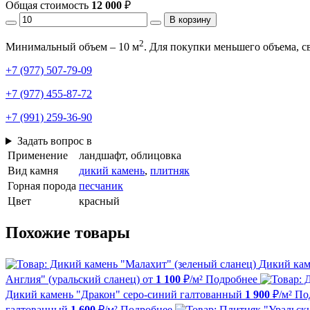
Общая стоимость
12 000
₽
В корзину
2
Минимальный объем – 10 м
. Для покупки меньшего объема, 
+7 (977) 507-79-09
+7 (977) 455-87-72
+7 (991) 259-36-90
Задать вопрос в
Применение
ландшафт, облицовка
Вид камня
дикий камень
,
плитняк
Горная порода
песчаник
Цвет
красный
Похожие товары
Дикий кам
Англия" (уральский сланец)
от
1 100
₽/м²
Подробнее
Дикий камень "Дракон" серо-синий галтованный
1 900
₽/м²
По
галтованный
1 600
₽/м²
Подробнее