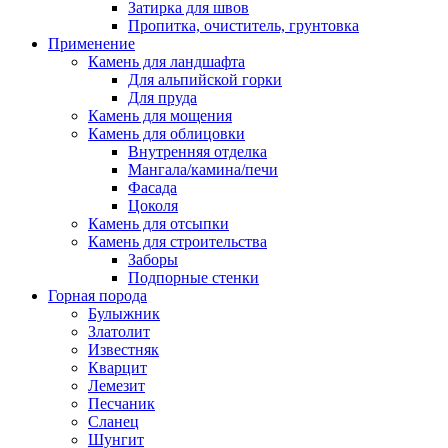
Затирка для швов
Пропитка, очиститель, грунтовка
Применение
Камень для ландшафта
Для альпийской горки
Для пруда
Камень для мощения
Камень для облицовки
Внутренняя отделка
Мангала/камина/печи
Фасада
Цоколя
Камень для отсыпки
Камень для строительства
Заборы
Подпорные стенки
Горная порода
Булыжник
Златолит
Известняк
Кварцит
Лемезит
Песчаник
Сланец
Шунгит