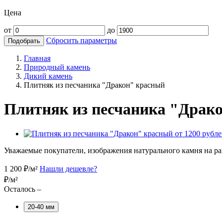
Цена
от
до
Сбросить параметры
Подобрать
Главная
Природный камень
Дикий камень
Плитняк из песчаника "Дракон" красный
Плитняк из песчаника "Драк
Уважаемые покупатели, изображения натурального камня на раз
1 200
₽/м²
Нашли дешевле?
₽/м²
Осталось –
20-40 мм