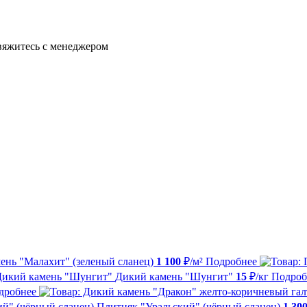
свяжитесь с менеджером
ень "Малахит" (зеленый сланец)
1 100
₽/м²
Подробнее
Дикий камень "Шунгит"
15
₽/кг
Подроб
дробнее
Плитняк "Уральский" (чёрный сланец)
1 30