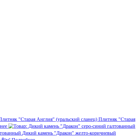
Плитняк "Старая
нее
Дикий камень "Дракон" желто-коричневый
0
₽/м²
Подробнее