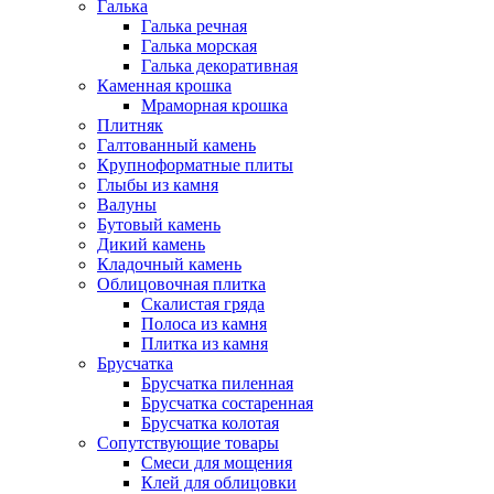
Галька
Галька речная
Галька морская
Галька декоративная
Каменная крошка
Мраморная крошка
Плитняк
Галтованный камень
Крупноформатные плиты
Глыбы из камня
Валуны
Бутовый камень
Дикий камень
Кладочный камень
Облицовочная плитка
Скалистая гряда
Полоса из камня
Плитка из камня
Брусчатка
Брусчатка пиленная
Брусчатка состаренная
Брусчатка колотая
Сопутствующие товары
Смеси для мощения
Клей для облицовки