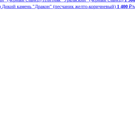
Дикий камень "Дракон" (песчаник желто-коричневый)
1 400
₽/м