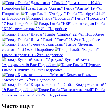
Глыба "Далматинец"
19
₽/кг
Подробнее
Глыба "Айгир"
19
₽/кг
Подробнее
Глыба "Эльбрус"
24
₽/
кг
Подробнее
Глыба "Порфирит"
17
₽/кг
Подробнее
Глыба
"КБР" светло-серая
20
₽/кг
Подробнее
Глыба "Диабаз"
22
₽/кг
Подробнее
Глыба "Яшма"
26
₽/кг
Подробнее
Глыба "Змеевик
салатовый"
24
₽/кг
Подробнее
Глыба "Карелия"
15
₽/кг
Подробнее
Бутовый камень
"Аракуль"
от
19
₽/кг
Подробнее
Глыба "Шунгит"
32
₽/кг
Подробнее
Крымский камень
"Меотис"
от
15
₽/кг
Подробнее
Глыба "Кварц молочный"
19
₽/кг
Подробнее
Глыба
"Златолит жёлтый"
20
₽/кг
Подробнее
Часто ищут