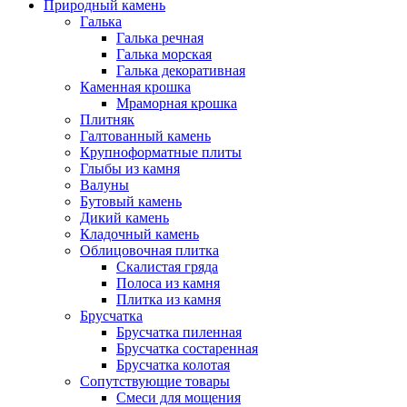
Природный камень
Галька
Галька речная
Галька морская
Галька декоративная
Каменная крошка
Мраморная крошка
Плитняк
Галтованный камень
Крупноформатные плиты
Глыбы из камня
Валуны
Бутовый камень
Дикий камень
Кладочный камень
Облицовочная плитка
Скалистая гряда
Полоса из камня
Плитка из камня
Брусчатка
Брусчатка пиленная
Брусчатка состаренная
Брусчатка колотая
Сопутствующие товары
Смеси для мощения