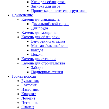
Клей для облицовки
Затирка для швов
Пропитка, очиститель, грунтовка
Применение
Камень для ландшафта
Для альпийской горки
Для пруда
Камень для мощения
Камень для облицовки
Внутренняя отделка
Мангала/камина/печи
Фасада
Цоколя
Камень для отсыпки
Камень для строительства
Заборы
Подпорные стенки
Горная порода
Булыжник
Златолит
Известняк
Кварцит
Лемезит
Песчаник
Сланец