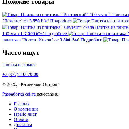
Похожие товары
Плитка 
"Лемезит"
от
3 550
₽/м²
Подробнее
Плитка из плитн
100 мм х L
7 500
₽/м²
Подробнее
плитняка "Золото Инков"
от
3 800
₽/м²
Подробнее
Часто ищут
Плитка из камня
+7 (977) 507-79-09
© 2026, «Каменный Остров»
Разработка сайта
net-scans.ru
Главная
О компании
Прайс-лист
Оплата
Доставка