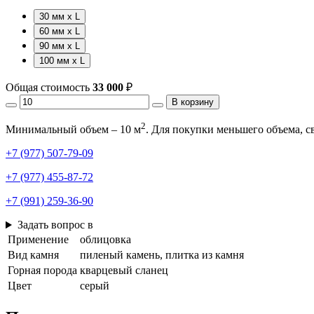
30 мм х L
60 мм х L
90 мм х L
100 мм х L
Общая стоимость
33 000
₽
В корзину
2
Минимальный объем – 10 м
. Для покупки меньшего объема, 
+7 (977) 507-79-09
+7 (977) 455-87-72
+7 (991) 259-36-90
Задать вопрос в
Применение
облицовка
Вид камня
пиленый камень, плитка из камня
Горная порода
кварцевый сланец
Цвет
серый