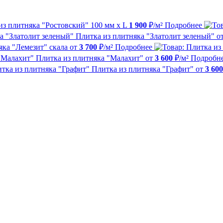
из плитняка "Ростовский" 100 мм х L
1 900
₽/м²
Подробнее
Плитка из плитняка "Златолит зеленый"
о
яка "Лемезит" скала
от
3 700
₽/м²
Подробнее
Плитка из плитняка "Малахит"
от
3 600
₽/м²
Подробн
Плитка из плитняка "Графит"
от
3 600