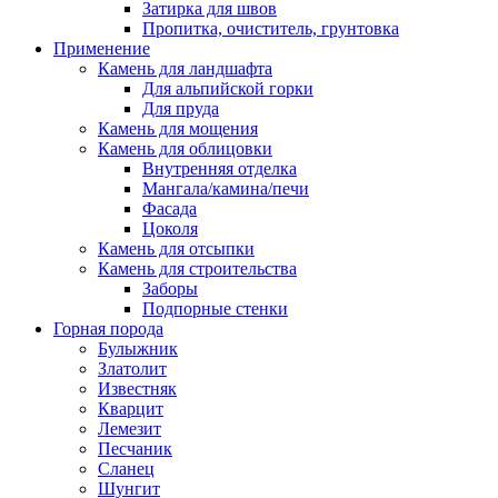
Затирка для швов
Пропитка, очиститель, грунтовка
Применение
Камень для ландшафта
Для альпийской горки
Для пруда
Камень для мощения
Камень для облицовки
Внутренняя отделка
Мангала/камина/печи
Фасада
Цоколя
Камень для отсыпки
Камень для строительства
Заборы
Подпорные стенки
Горная порода
Булыжник
Златолит
Известняк
Кварцит
Лемезит
Песчаник
Сланец
Шунгит