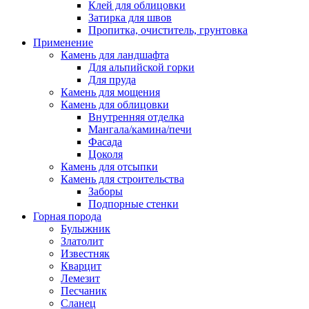
Клей для облицовки
Затирка для швов
Пропитка, очиститель, грунтовка
Применение
Камень для ландшафта
Для альпийской горки
Для пруда
Камень для мощения
Камень для облицовки
Внутренняя отделка
Мангала/камина/печи
Фасада
Цоколя
Камень для отсыпки
Камень для строительства
Заборы
Подпорные стенки
Горная порода
Булыжник
Златолит
Известняк
Кварцит
Лемезит
Песчаник
Сланец