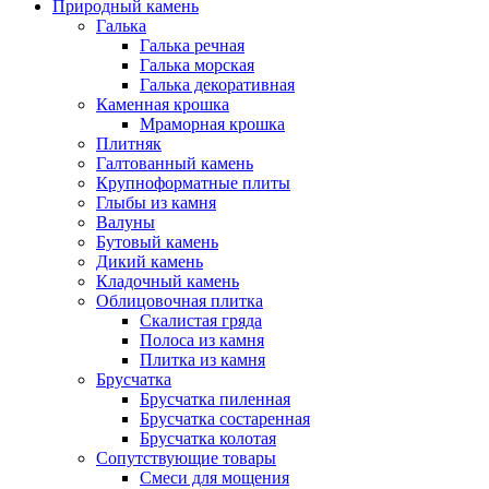
Природный камень
Галька
Галька речная
Галька морская
Галька декоративная
Каменная крошка
Мраморная крошка
Плитняк
Галтованный камень
Крупноформатные плиты
Глыбы из камня
Валуны
Бутовый камень
Дикий камень
Кладочный камень
Облицовочная плитка
Скалистая гряда
Полоса из камня
Плитка из камня
Брусчатка
Брусчатка пиленная
Брусчатка состаренная
Брусчатка колотая
Сопутствующие товары
Смеси для мощения