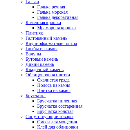
Галька
Галька речная
Галька морская
Галька декоративная
Каменная крошка
Мраморная крошка
Плитняк
Галтованный камень
Крупноформатные плиты
Глыбы из камня
Валуны
Бутовый камень
Дикий камень
Кладочный камень
Облицовочная плитка
Скалистая гряда
Полоса из камня
Плитка из камня
Брусчатка
Брусчатка пиленная
Брусчатка состаренная
Брусчатка колотая
Сопутствующие товары
Смеси для мощения
Клей для облицовки