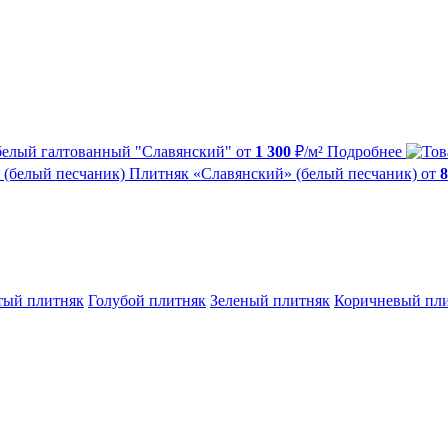
белый галтованный "Славянский"
от
1 300
₽/м²
Подробнее
Плитняк «Славянский» (белый песчаник)
от
8
тый плитняк
Голубой плитняк
Зеленый плитняк
Коричневый пл