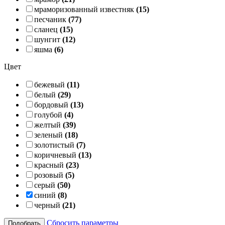
мраморизованный известняк
(15)
песчаник
(77)
сланец
(15)
шунгит
(12)
яшма
(6)
Цвет
бежевый
(11)
белый
(29)
бордовый
(13)
голубой
(4)
желтый
(39)
зеленый
(18)
золотистый
(7)
коричневый
(13)
красный
(23)
розовый
(5)
серый
(50)
синий
(8)
черный
(21)
Сбросить параметры
Подобрать