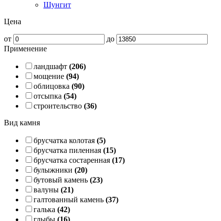
Шунгит
Цена
от
до
Применение
ландшафт
(206)
мощение
(94)
облицовка
(90)
отсыпка
(54)
строительство
(36)
Вид камня
брусчатка колотая
(5)
брусчатка пиленная
(15)
брусчатка состаренная
(17)
булыжники
(20)
бутовый камень
(23)
валуны
(21)
галтованный камень
(37)
галька
(42)
глыбы
(16)