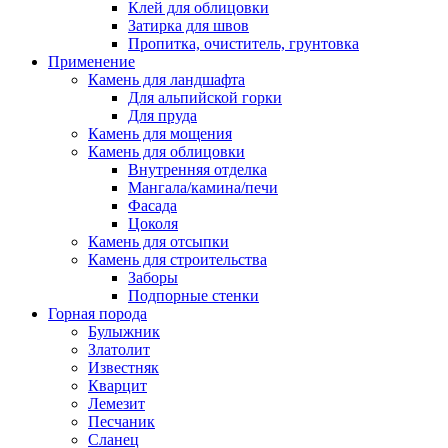
Клей для облицовки
Затирка для швов
Пропитка, очиститель, грунтовка
Применение
Камень для ландшафта
Для альпийской горки
Для пруда
Камень для мощения
Камень для облицовки
Внутренняя отделка
Мангала/камина/печи
Фасада
Цоколя
Камень для отсыпки
Камень для строительства
Заборы
Подпорные стенки
Горная порода
Булыжник
Златолит
Известняк
Кварцит
Лемезит
Песчаник
Сланец