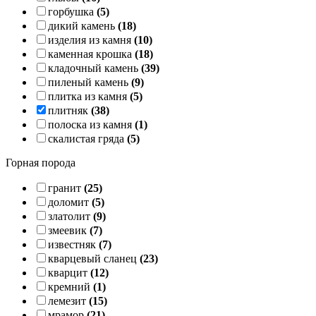
горбушка
(5)
дикий камень
(18)
изделия из камня
(10)
каменная крошка
(18)
кладочный камень
(39)
пиленый камень
(9)
плитка из камня
(5)
плитняк
(38)
полоска из камня
(1)
скалистая гряда
(5)
Горная порода
гранит
(25)
доломит
(5)
златолит
(9)
змеевик
(7)
известняк
(7)
кварцевый сланец
(23)
кварцит
(12)
кремний
(1)
лемезит
(15)
мрамор
(21)