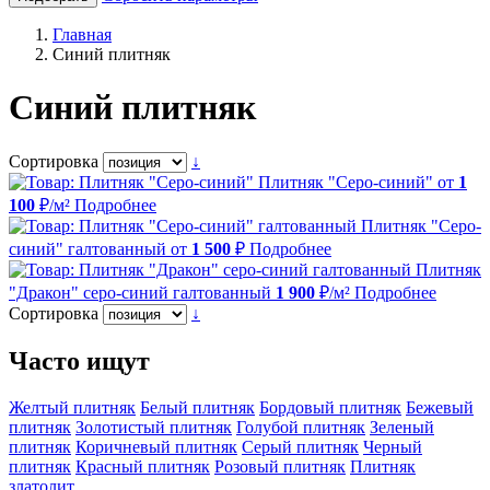
Главная
Синий плитняк
Синий плитняк
Сортировка
↓
Плитняк "Серо-синий"
от
1
100
₽/м²
Подробнее
Плитняк "Серо-
синий" галтованный
от
1 500
₽
Подробнее
Плитняк
"Дракон" серо-синий галтованный
1 900
₽/м²
Подробнее
Сортировка
↓
Часто ищут
Желтый плитняк
Белый плитняк
Бордовый плитняк
Бежевый
плитняк
Золотистый плитняк
Голубой плитняк
Зеленый
плитняк
Коричневый плитняк
Серый плитняк
Черный
плитняк
Красный плитняк
Розовый плитняк
Плитняк
златолит