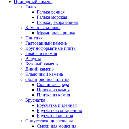
Природный камень
Галька
Галька речная
Галька морская
Галька декоративная
Каменная крошка
Мраморная крошка
Плитняк
Галтованный камень
Крупноформатные плиты
Глыбы из камня
Валуны
Бутовый камень
Дикий камень
Кладочный камень
Облицовочная плитка
Скалистая гряда
Полоса из камня
Плитка из камня
Брусчатка
Брусчатка пиленная
Брусчатка состаренная
Брусчатка колотая
Сопутствующие товары
Смеси для мощения