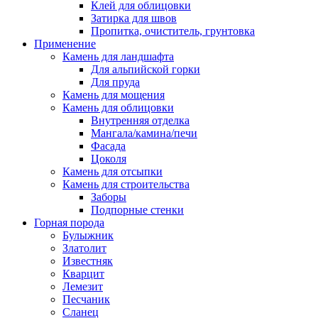
Клей для облицовки
Затирка для швов
Пропитка, очиститель, грунтовка
Применение
Камень для ландшафта
Для альпийской горки
Для пруда
Камень для мощения
Камень для облицовки
Внутренняя отделка
Мангала/камина/печи
Фасада
Цоколя
Камень для отсыпки
Камень для строительства
Заборы
Подпорные стенки
Горная порода
Булыжник
Златолит
Известняк
Кварцит
Лемезит
Песчаник
Сланец