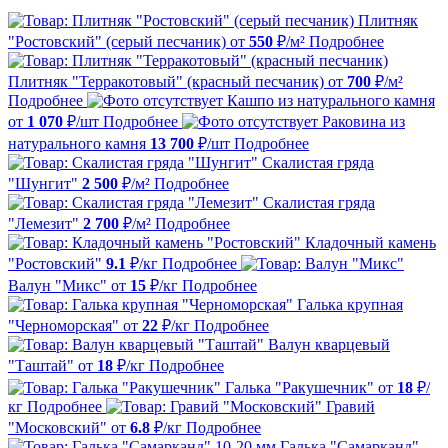
Плитняк
"Ростовский" (серый песчаник)
от
550
₽/м²
Подробнее
Плитняк "Терракотовый" (красный песчаник)
от
700
₽/м²
Подробнее
Кашпо из натурального камня
от
1 070
₽/шт
Подробнее
Раковина из
натурального камня
13 700
₽/шт
Подробнее
Скалистая гряда
"Шунгит"
2 500
₽/м²
Подробнее
Скалистая гряда
"Лемезит"
2 700
₽/м²
Подробнее
Кладочный камень
"Ростовский"
9.1
₽/кг
Подробнее
Валун "Микс"
от
15
₽/кг
Подробнее
Галька крупная
"Черноморская"
от
22
₽/кг
Подробнее
Валун кварцевый
"Таштай"
от
18
₽/кг
Подробнее
Галька "Ракушечник"
от
18
₽/
кг
Подробнее
Гравий
"Московский"
от
6.8
₽/кг
Подробнее
Галька "Самарканд"