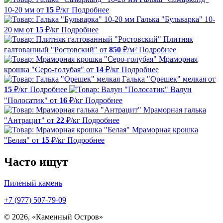
10-20 мм
от
15
₽/кг
Подробнее
Галька "Бульварка" 10-
20 мм
от
15
₽/кг
Подробнее
Плитняк
галтованный "Ростовский"
от
850
₽/м²
Подробнее
Мраморная
крошка "Серо-голубая"
от
14
₽/кг
Подробнее
Галька "Орешек" мелкая
от
15
₽/кг
Подробнее
Валун
"Полосатик"
от
16
₽/кг
Подробнее
Мраморная галька
"Антрацит"
от
22
₽/кг
Подробнее
Мраморная крошка
"Белая"
от
15
₽/кг
Подробнее
Часто ищут
Пиленый камень
+7 (977) 507-79-09
© 2026, «Каменный Остров»