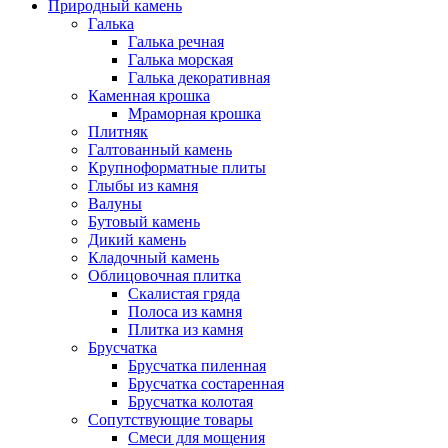
Природный камень
Галька
Галька речная
Галька морская
Галька декоративная
Каменная крошка
Мраморная крошка
Плитняк
Галтованный камень
Крупноформатные плиты
Глыбы из камня
Валуны
Бутовый камень
Дикий камень
Кладочный камень
Облицовочная плитка
Скалистая гряда
Полоса из камня
Плитка из камня
Брусчатка
Брусчатка пиленная
Брусчатка состаренная
Брусчатка колотая
Сопутствующие товары
Смеси для мощения