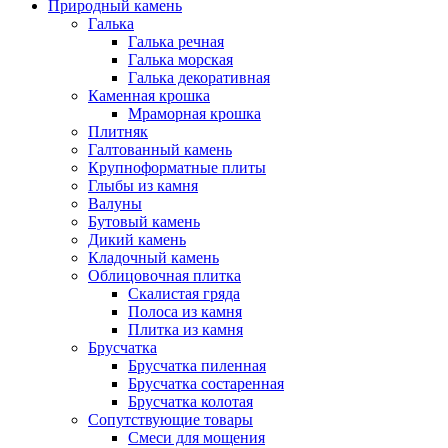
Природный камень
Галька
Галька речная
Галька морская
Галька декоративная
Каменная крошка
Мраморная крошка
Плитняк
Галтованный камень
Крупноформатные плиты
Глыбы из камня
Валуны
Бутовый камень
Дикий камень
Кладочный камень
Облицовочная плитка
Скалистая гряда
Полоса из камня
Плитка из камня
Брусчатка
Брусчатка пиленная
Брусчатка состаренная
Брусчатка колотая
Сопутствующие товары
Смеси для мощения