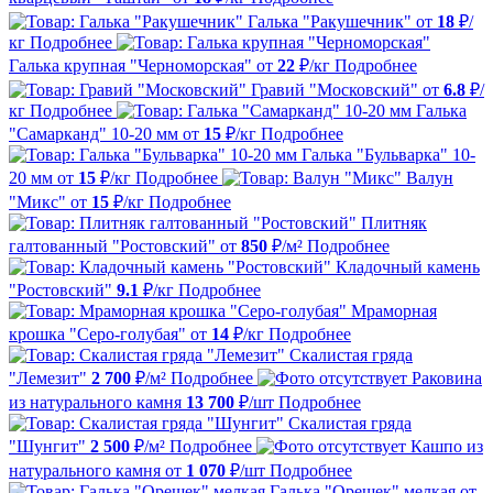
Галька "Ракушечник"
от
18
₽/
кг
Подробнее
Галька крупная "Черноморская"
от
22
₽/кг
Подробнее
Гравий "Московский"
от
6.8
₽/
кг
Подробнее
Галька
"Самарканд" 10-20 мм
от
15
₽/кг
Подробнее
Галька "Бульварка" 10-
20 мм
от
15
₽/кг
Подробнее
Валун
"Микс"
от
15
₽/кг
Подробнее
Плитняк
галтованный "Ростовский"
от
850
₽/м²
Подробнее
Кладочный камень
"Ростовский"
9.1
₽/кг
Подробнее
Мраморная
крошка "Серо-голубая"
от
14
₽/кг
Подробнее
Скалистая гряда
"Лемезит"
2 700
₽/м²
Подробнее
Раковина
из натурального камня
13 700
₽/шт
Подробнее
Скалистая гряда
"Шунгит"
2 500
₽/м²
Подробнее
Кашпо из
натурального камня
от
1 070
₽/шт
Подробнее
Галька "Орешек" мелкая
от