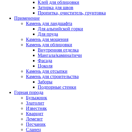
Клей для облицовки
Затирка для швов
Пропитка, очиститель, грунтовка
Применение
Камень для ландшафта
Для альпийской горки
Для пруда
Камень для мощения
Камень для облицовки
Внутренняя отделка
Мангала/камина/печи
Фасада
Цоколя
Камень для отсыпки
Камень для строительства
Заборы
Подпорные стенки
Горная порода
Булыжник
Златолит
Известняк
Кварцит
Лемезит
Песчаник
Сланец