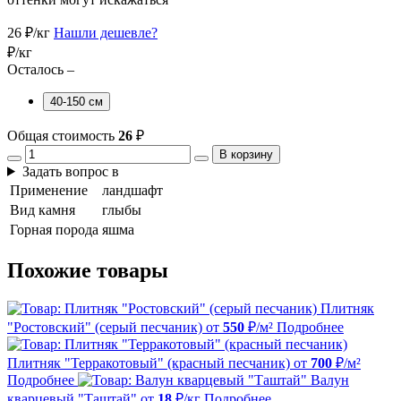
26
₽/кг
Нашли дешевле?
₽/кг
Осталось –
40-150 см
Общая стоимость
26
₽
В корзину
Задать вопрос в
Применение
ландшафт
Вид камня
глыбы
Горная порода
яшма
Похожие товары
Плитняк
"Ростовский" (серый песчаник)
от
550
₽/м²
Подробнее
Плитняк "Терракотовый" (красный песчаник)
от
700
₽/м²
Подробнее
Валун
кварцевый "Таштай"
от
18
₽/кг
Подробнее