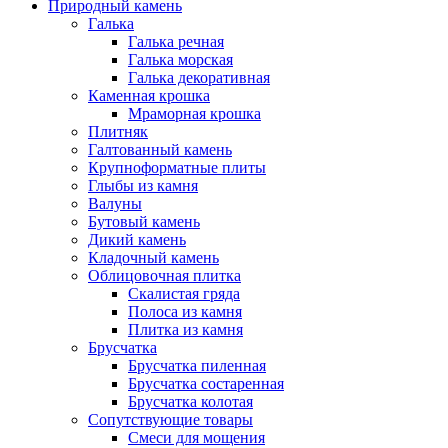
Природный камень
Галька
Галька речная
Галька морская
Галька декоративная
Каменная крошка
Мраморная крошка
Плитняк
Галтованный камень
Крупноформатные плиты
Глыбы из камня
Валуны
Бутовый камень
Дикий камень
Кладочный камень
Облицовочная плитка
Скалистая гряда
Полоса из камня
Плитка из камня
Брусчатка
Брусчатка пиленная
Брусчатка состаренная
Брусчатка колотая
Сопутствующие товары
Смеси для мощения