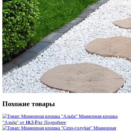
Похожие товары
Мраморная крошка
"Альба"
от
10.5
₽/кг
Подробнее
Мраморная