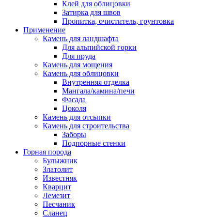
Клей для облицовки
Затирка для швов
Пропитка, очиститель, грунтовка
Применение
Камень для ландшафта
Для альпийской горки
Для пруда
Камень для мощения
Камень для облицовки
Внутренняя отделка
Мангала/камина/печи
Фасада
Цоколя
Камень для отсыпки
Камень для строительства
Заборы
Подпорные стенки
Горная порода
Булыжник
Златолит
Известняк
Кварцит
Лемезит
Песчаник
Сланец