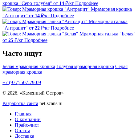
крошка "Серо-голубая"
от
14
₽/кг
Подробнее
Мраморная крошка
"Антрацит"
от
14
₽/кг
Подробнее
Мраморная галька
"Антрацит"
от
22
₽/кг
Подробнее
Мраморная галька "Белая"
от
25
₽/кг
Подробнее
Часто ищут
Белая мраморная крошка
Голубая мраморная крошка
Серая
мраморная крошка
+7 (977) 507-79-09
© 2026, «Каменный Остров»
Разработка сайта
net-scans.ru
Главная
О компании
Прайс-лист
Оплата
Доставка