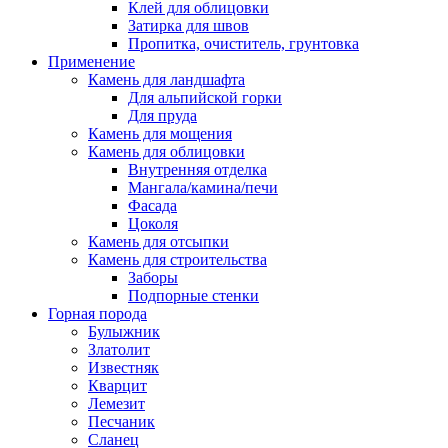
Клей для облицовки
Затирка для швов
Пропитка, очиститель, грунтовка
Применение
Камень для ландшафта
Для альпийской горки
Для пруда
Камень для мощения
Камень для облицовки
Внутренняя отделка
Мангала/камина/печи
Фасада
Цоколя
Камень для отсыпки
Камень для строительства
Заборы
Подпорные стенки
Горная порода
Булыжник
Златолит
Известняк
Кварцит
Лемезит
Песчаник
Сланец