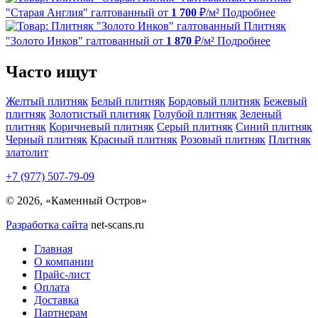
"Старая Англия" галтованный
от
1 700
₽/м²
Подробнее
Плитняк
"Золото Инков" галтованный
от
1 870
₽/м²
Подробнее
Часто ищут
Желтый плитняк
Белый плитняк
Бордовый плитняк
Бежевый
плитняк
Золотистый плитняк
Голубой плитняк
Зеленый
плитняк
Коричневый плитняк
Серый плитняк
Синий плитняк
Черный плитняк
Красный плитняк
Розовый плитняк
Плитняк
златолит
+7 (977) 507-79-09
© 2026, «Каменный Остров»
Разработка сайта
net-scans.ru
Главная
О компании
Прайс-лист
Оплата
Доставка
Партнерам