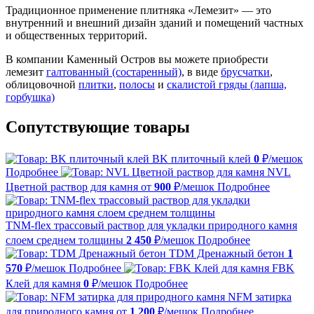
Традиционное применение плитняка «Лемезит» — это
внутренний и внешний дизайн зданий и помещений частных
и общественных территорий.
В компании Каменный Остров вы можете приобрести
лемезит
галтованный (состаренный)
, в виде
брусчатки
,
облицовочной
плитки
,
полосы
и
скалистой гряды (лапша,
горбушка)
Сопутствующие товары
BK плиточный клей
0
₽/мешок
Подробнее
NVL
Цветной раствор для камня
от
900
₽/мешок
Подробнее
TNM-flex трассовый раствор для укладки природного камня
слоем среднем толщины
2 450
₽/мешок
Подробнее
TDM Дренажный бетон
1
570
₽/мешок
Подробнее
FBK
Клей для камня
0
₽/мешок
Подробнее
NFM затирка
для природного камня
от
1 200
₽/мешок
Подробнее