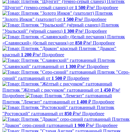
Плитняк
"Шунгит" (темно-серый сланец)
от
1 500
₽/м²
Подробнее
Плитняк
"Золото Инков" (златолит)
от
1 500
₽/м²
Подробнее
Плитняк
"Уральский" (чёрный сланец)
1 300
₽/м²
Подробнее
Плитняк
«Славянский» (белый песчаник)
от
850
₽/м²
Подробнее
Плитняк "Дракон"
красный
1 200
₽/м²
Подробнее
Плитняк
"Славянский" галтованный
от
1 300
₽/м²
Подробнее
Плитняк "Серо-
синий" галтованный
от
1 500
₽
Подробнее
Плитняк "Жёлтый с рисунком" галтованный
от
1 450
₽/м²
Подробнее
Плитняк "Лемезит" галтованный
от
1 400
₽
Подробнее
Плитняк
"Ростовский" галтованный
от
850
₽/м²
Подробнее
Плитняк
"Дракон" серо-синий галтованный
1 900
₽/м²
Подробнее
Плитняк