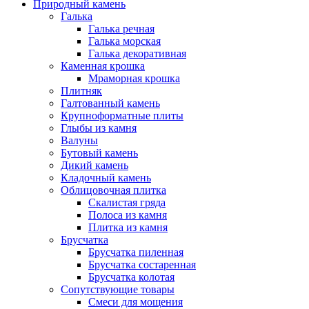
Природный камень
Галька
Галька речная
Галька морская
Галька декоративная
Каменная крошка
Мраморная крошка
Плитняк
Галтованный камень
Крупноформатные плиты
Глыбы из камня
Валуны
Бутовый камень
Дикий камень
Кладочный камень
Облицовочная плитка
Скалистая гряда
Полоса из камня
Плитка из камня
Брусчатка
Брусчатка пиленная
Брусчатка состаренная
Брусчатка колотая
Сопутствующие товары
Смеси для мощения