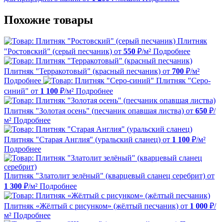
Похожие товары
Плитняк
"Ростовский" (серый песчаник)
от
550
₽/м²
Подробнее
Плитняк "Терракотовый" (красный песчаник)
от
700
₽/м²
Подробнее
Плитняк "Серо-
синий"
от
1 100
₽/м²
Подробнее
Плитняк "Золотая осень" (песчаник опавшая листва)
от
650
₽/
м²
Подробнее
Плитняк "Старая Англия" (уральский сланец)
от
1 100
₽/м²
Подробнее
Плитняк "Златолит зелёный" (кварцевый сланец серебрит)
от
1 300
₽/м²
Подробнее
Плитняк «Жёлтый с рисунком» (жёлтый песчаник)
от
1 000
₽/
м²
Подробнее